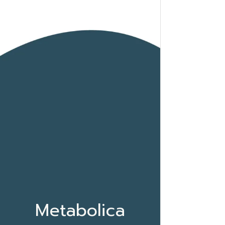
I
a
Metabolica